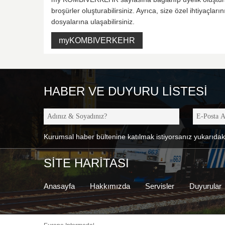
broşürler oluşturabilirsiniz. Ayrıca, size özel ihtiyaçla
dosyalarına ulaşabilirsiniz.
myKOMBIVERKEHR
HABER VE DUYURU LISTESI
Kurumsal haber bültenine katılmak istiyorsanız yukarıdaki
SİTE HARİTASI
Anasayfa
Hakkımızda
Servisler
Duyurular