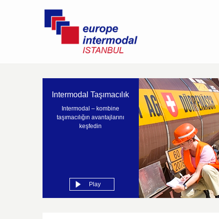
Intermodal Taşımacılık
Intermodal – kombine
taşımacılığın avantajlarını
keşfedin
Play