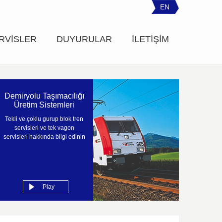
EN
RVİSLER
DUYURULAR
İLETİŞİM
Demiryolu Taşımacılığı
Üretim Sistemleri
Tekli ve çoklu gurup blok tren
servisleri ve tek vagon
servisleri hakkında bilgi edinin
Play