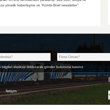
rınıza yönelik haberleşme ve “Kombi-Brief newsletter”
 bilgileri eksiksiz doldurarak gönder butonuna basınız.
İletişim