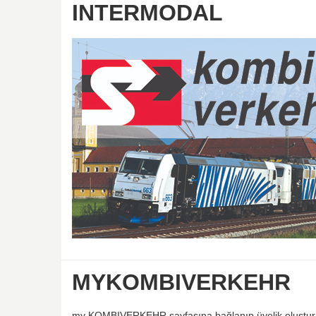
INTERMODAL
MYKOMBIVERKEHR
my KOMBIVERKEHR sayfasına bağlanıp üyelik oluşturara